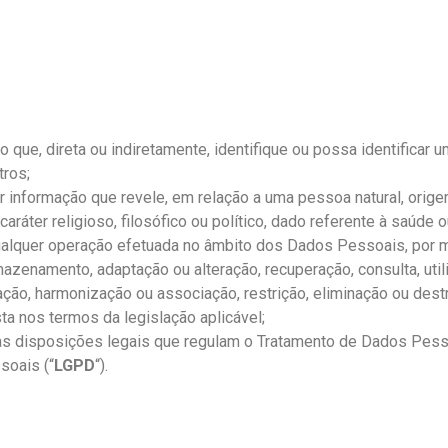
ção que, direta ou indiretamente, identifique ou possa identifica
tros;
er informação que revele, em relação a uma pessoa natural, origem
e caráter religioso, filosófico ou político, dado referente à saúde
 qualquer operação efetuada no âmbito dos Dados Pessoais, por 
rmazenamento, adaptação ou alteração, recuperação, consulta, uti
zação, harmonização ou associação, restrição, eliminação ou de
a nos termos da legislação aplicável;
s as disposições legais que regulam o Tratamento de Dados Pessoa
soais (“
LGPD
“).