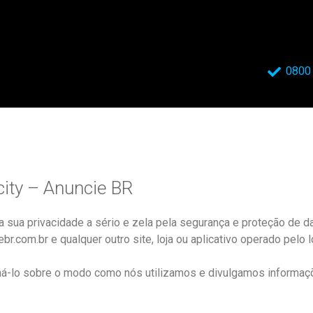
0800
city – Anuncie BR
a a sua privacidade a sério e zela pela segurança e proteção de 
.com.br e qualquer outro site, loja ou aplicativo operado pelo lo
rmá-lo sobre o modo como nós utilizamos e divulgamos informaçõ