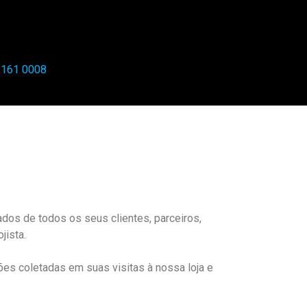
 161 0008
dados de todos os seus clientes, parceiros,
jista.
es coletadas em suas visitas à nossa loja e