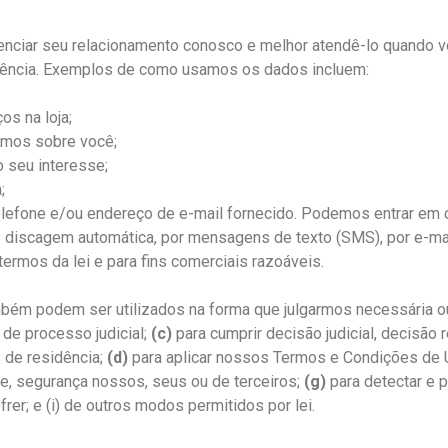
ciar seu relacionamento conosco e melhor atendê-lo quando vo
riência. Exemplos de como usamos os dados incluem:
os na loja;
temos sobre você;
 seu interesse;
;
elefone e/ou endereço de e-mail fornecido. Podemos entrar em
iscagem automática, por mensagens de texto (SMS), por e-mail
termos da lei e para fins comerciais razoáveis.
bém podem ser utilizados na forma que julgarmos necessária 
 de processo judicial;
(c)
para cumprir decisão judicial, decisão 
 de residência;
(d)
para aplicar nossos Termos e Condições de
de, segurança nossos, seus ou de terceiros;
(g)
para detectar e p
er; e (i) de outros modos permitidos por lei.