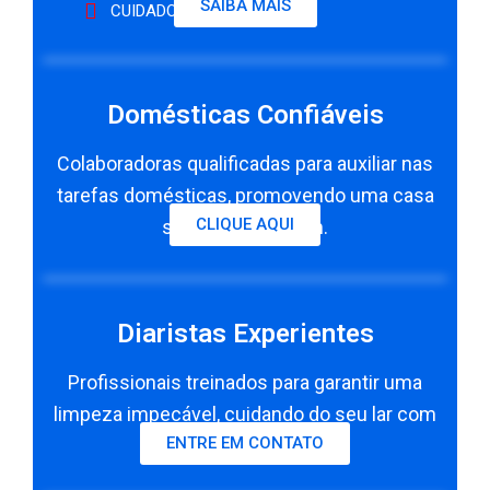
SAIBA MAIS
CUIDADORAS DE IDOSOS
Domésticas Confiáveis
Colaboradoras qualificadas para auxiliar nas
tarefas domésticas, promovendo uma casa
CLIQUE AQUI
sempre em ordem.
Diaristas Experientes
Profissionais treinados para garantir uma
limpeza impecável, cuidando do seu lar com
ENTRE EM CONTATO
eficiência e confiança.