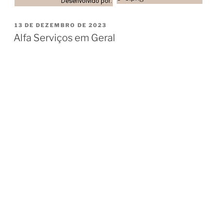
Desenvolvido por:
13 DE DEZEMBRO DE 2023
Alfa Serviços em Geral
DESCUBRA O
CAMINHO PARA UM
LAR IMPECÁVEL:
EXCELÊNCIA,
DETALHE E ZELO!