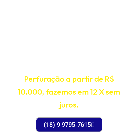
POÇO
ARTESIANO -
João J.A
Perfuração a partir de R$
10.000, fazemos em 12 X sem
juros.
(18) 9 9795-7615