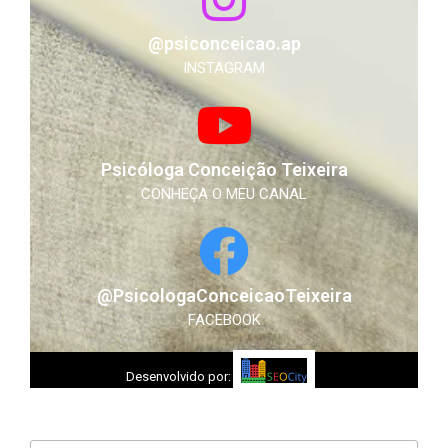
@psiconceicao.ap
INSTAGRAM
Psicóloga Conceição Teixeira
CONHEÇA O MEU CANAL
@PsicologaConceicaoTeixeira
FACEBOOK
Desenvolvido por: