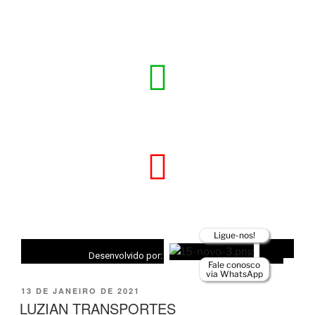
ENDEREÇO
R. ANTÔNIO LOURETO FLORES, 880 - SÃO
SALVADOR BETIM - MG, 32639-260
(31) 9 9123-5322
AGENDE O SEU HORÁRIO
(31) 9 9123-5322
AGENDE O SEU HORÁRIO
Ligue-nos!
Desenvolvido por:
Fale conosco
via WhatsApp
13 DE JANEIRO DE 2021
LUZIAN TRANSPORTES