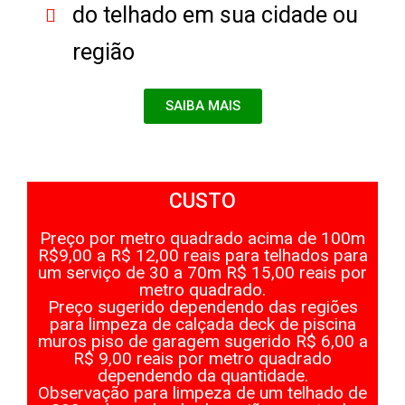
do telhado em sua cidade ou
região
SAIBA MAIS
CUSTO
Preço por metro quadrado acima de 100m
R$9,00 a R$ 12,00 reais para telhados para
um serviço de 30 a 70m R$ 15,00 reais por
metro quadrado.
Preço sugerido dependendo das regiões
para limpeza de calçada deck de piscina
muros piso de garagem sugerido R$ 6,00 a
R$ 9,00 reais por metro quadrado
dependendo da quantidade.
Observação para limpeza de um telhado de