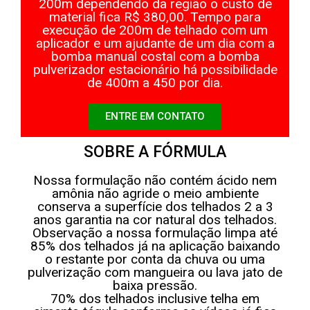
200m dependendo da região o custo de
material fica R$ 380,00. Tempo para
execução de 200m de telhado com um
aplicador e um ajudante de um dia com a
bomba manual costal com a bomba
pulverizador estacionário há possibilidade
de 400m a 450 por dia.
ENTRE EM CONTATO
SOBRE A FÓRMULA
Nossa formulação não contém ácido nem
amônia não agride o meio ambiente
conserva a superfície dos telhados 2 a 3
anos garantia na cor natural dos telhados.
Observação a nossa formulação limpa até
85% dos telhados já na aplicação baixando
o restante por conta da chuva ou uma
pulverização com mangueira ou lava jato de
baixa pressão.
70% dos telhados inclusive telha em