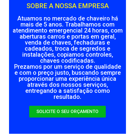
SOBRE A NOSSA EMPRESA
Atuamos no mercado de chaveiro há
mais de 5 anos. Trabalhamos com
atendimento emergencial 24 horas, com
aberturas carros e portas em geral,
venda de chaves, fechaduras e
cadeados, troca de segredos e
instalações, copiamos controles,
chaves codificadas.
Prezamos por um serviço de qualidade
e com o preço justo, buscando sempre
proporcionar uma experiência única
através dos nossos serviços,
entregando a satisfação como
resultado.
SOLICITE O SEU ORÇAMENTO