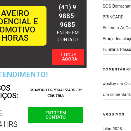
SOS Borrachar
(41) 9
AVEIRO
9885-
BRINCARE
DENCIAL E
9685
Polímata Ar Co
OMOTIVO
ENTRE EM
 HORAS
Araújo Instala
CONTATO
Funilaria Pass
LIGUE
AGORA
COMENTÁRIO
ATENDIMENTO!
weslley
em
Olá
SOS
CHAVEIRO ESPECIALIZADO EM
IÇOS:
Um comentaris
CURITIBA
E
ENTRE EM
ARQUIVOS
CONTATO
4 HRS
julho 2026