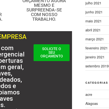
ORÇAMENTO AGORA
julho 2021
MESMO E
SURPREENDA-SE
junho 2021
R
COM NOSSO
A.
TRABALHO.
maio 2021
abril 2021
 EMPRESA
março 2021
 com
fevereiro 2021
SOLICITE O
SEU
rgencial
ORÇAMENTO
janeiro 2021
berturas
em geral,
setembro 2019
aves,
adeados,
CATEGORIAS
edos e
opiamos
acre
haves
Alagoas
s.