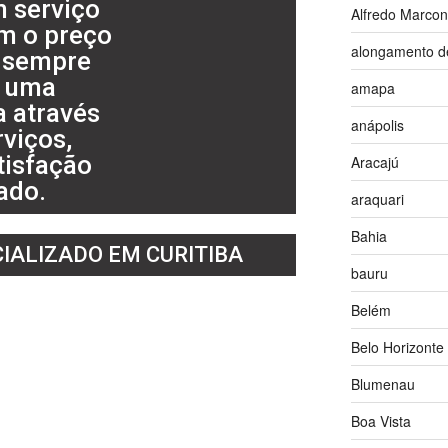
 serviço
Alfredo Marco
m o preço
alongamento d
o sempre
r uma
amapa
a através
anápolis
viços,
tisfação
Aracajú
ado.
araquari
Bahia
IALIZADO EM CURITIBA
bauru
Belém
Belo Horizonte
Blumenau
Boa Vista