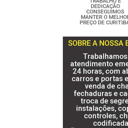
TRABALHO E
DEDICAÇÃO
CONSEGUIMOS
MANTER O MELHO
PREÇO DE CURITIB
SOBRE A NOSSA
Trabalhamos
atendimento eme
24 horas, com a
carros e portas 
venda de ch
fechaduras e c
troca de segr
instalações, c
controles, c
codificada