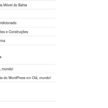
ia Móvel do Bahia
ndicionado
ções e Construções
uma
S
, mundo!
ta do WordPress
em
Olá, mundo!