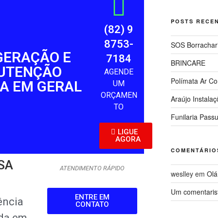
POSTS RECE
(82) 9
8753-
SOS Borrachar
GERAÇÃO E
7184
BRINCARE
UTENÇÃO
AGENDE
Polímata Ar Co
CA EM GERAL
UM
ORÇAMEN
Araújo Instala
TO
Funilaria Pass
LIGUE
AGORA
COMENTÁRIO
SA
ATENDIMENTO RÁPIDO
weslley
em
Olá
Um comentaris
ENTRE EM
ência
CONTATO
ada em