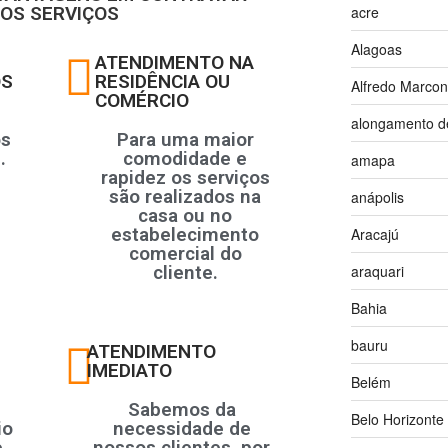
OS SERVIÇOS
acre
Alagoas
ATENDIMENTO NA
OS
RESIDÊNCIA OU
Alfredo Marco
COMÉRCIO
alongamento d
os
Para uma maior
.
comodidade e
amapa
rapidez os serviços
são realizados na
anápolis
casa ou no
estabelecimento
Aracajú
comercial do
cliente.
araquari
Bahia
bauru
ATENDIMENTO
IMEDIATO
Belém
Sabemos da
Belo Horizonte
io
necessidade de
e
nossos clientes, por