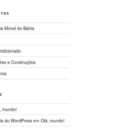
NTES
ia Móvel do Bahia
ndicionado
ções e Construções
uma
S
, mundo!
ta do WordPress
em
Olá, mundo!