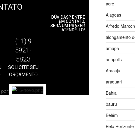
acre
NTATO
Alagoas
DÚVIDAS? ENTRE
EM CONTATO,
Alfredo Marco
SERÁ UM PRAZER
ATENDÊ-LO!
alongamento d
(11) 9
amapa
5921-
5823
anápolis
U
SOLICITE SEU
Aracajú
O
ORÇAMENTO
araquari
 por:
Bahia
bauru
Belém
Belo Horizonte