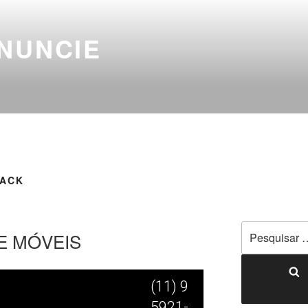
NUNCIE
RACK
E MÓVEIS
(11) 9
5921-