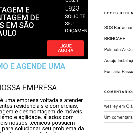
5823
AGEM E
POSTS RECE
TAGEM DE
SOLICITE
S EM SÃO
SEU
SOS Borrachar
ORÇAMENTO
AULO
BRINCARE
LIGUE
Polímata Ar Co
AGORA
Araújo Instala
MO E AGENDE UMA
Funilaria Pass
NOSSA EMPRESA
COMENTÁRIO
é uma empresa voltada a atender
entes residenciais e comerciais,
weslley
em
Olá
tagem e desmontagem de móveis.
ismo e agilidade, aliados com
Um comentaris
 pois nossos técnicos possuem
a para solucionar seu problema da