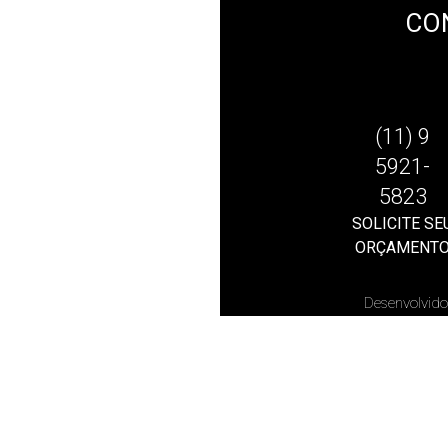
CO
(11) 9
5921-
5823
SOLICITE SE
ORÇAMENT
Desenvolvido