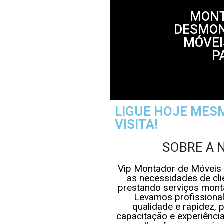
MONT
DESMON
MÓVEI
P
LIGUE HOJE MES
VISITA!
SOBRE A 
Vip Montador de Móveis 
as necessidades de cli
prestando serviços mon
Levamos profissional
qualidade e rapidez,
capacitação e experiênci