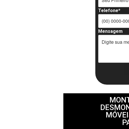
Telefone*
Mensagem
MONT
DESMON
MÓVEI
P