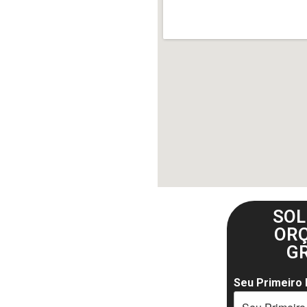
SOL
OR
G
Seu Primeiro