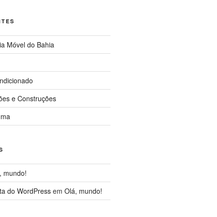
NTES
ia Móvel do Bahia
ndicionado
ções e Construções
uma
S
, mundo!
ta do WordPress
em
Olá, mundo!