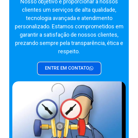
Nosso objetivo é proporcionar a nossos
clientes um serviços de alta qualidade,
tecnologia avançada e atendimento
personalizado. Estamos comprometidos em
garantir a satisfação de nossos clientes,
prezando sempre pela transparência, ética e
respeito.
ENTRE EM CONTATO