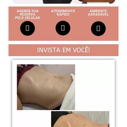
AGENDE SUA
ATENDIMENTO
AMBIENTE
RESERVA
RÁPIDO
AGRADÁVEL
PELO CELULAR
INVISTA EM VOCÊ!