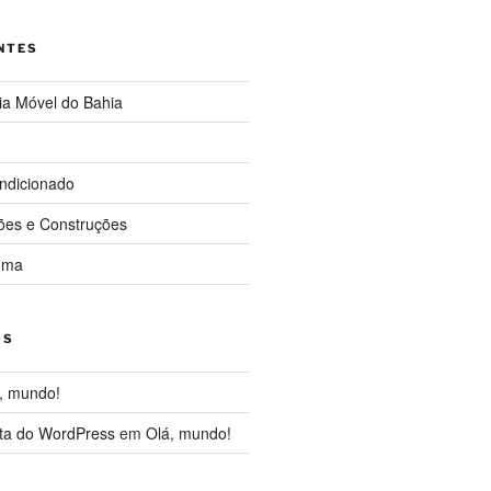
NTES
ia Móvel do Bahia
ndicionado
ções e Construções
uma
OS
, mundo!
ta do WordPress
em
Olá, mundo!