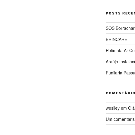
POSTS RECE
SOS Borrachar
BRINCARE
Polímata Ar Co
Araújo Instala
Funilaria Pass
COMENTÁRI
weslley
em
Olá
Um comentaris