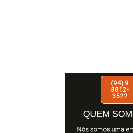
(94) 9
8812-
3522
QUEM SOM
Nós somos uma e