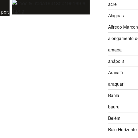
acre
 por:
Alagoas
Alfredo Marco
alongamento d
amapa
anápolis
Aracajú
araquari
Bahia
bauru
Belém
Belo Horizonte