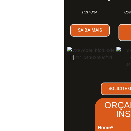
PINTURA
CON
SAIBA MAIS
SOLICITE 
ORÇA
IN
Nome*