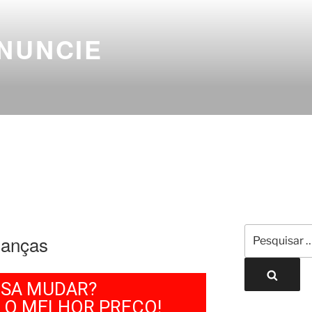
NUNCIE
danças
ISA MUDAR?
 O MELHOR PREÇO!