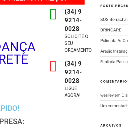
POSTS RECE
(34) 9
9214-
SOS Borrachar
0028
BRINCARE
SOLICITE O
Polímata Ar Co
DANÇA
SEU
ORÇAMENTO
Araújo Instala
FRETE
Funilaria Pass
(34) 9
9214-
0028
COMENTÁRIO
LIGUE
AGORA!
weslley
em
Olá
Um comentaris
PIDO!
PRESA:
ARQUIVOS