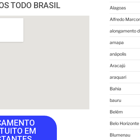
S TODO BRASIL
Alagoas
Alfredo Marco
alongamento d
amapa
anápolis
Aracajú
araquari
Bahia
bauru
Belém
ÇAMENTO
Belo Horizonte
TUITO EM
Blumenau
STANTES