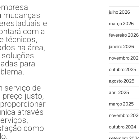
empresa
julho 2026
em mudanças
terestaduais e
março 2026
contará com a
fevereiro 2026
e técnicos,
ados na área,
janeiro 2026
 soluções
novembro 202
uadas para
outubro 2025
oblema.
agosto 2025
 serviço de
abril 2025
 preço justo,
proporcionar
março 2025
nica através
novembro 202
erviços,
isfação como
outubro 2024
do.
setembro 202