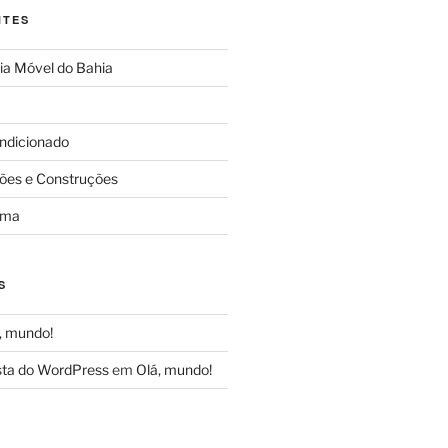
NTES
ia Móvel do Bahia
ndicionado
ções e Construções
uma
S
, mundo!
ta do WordPress
em
Olá, mundo!