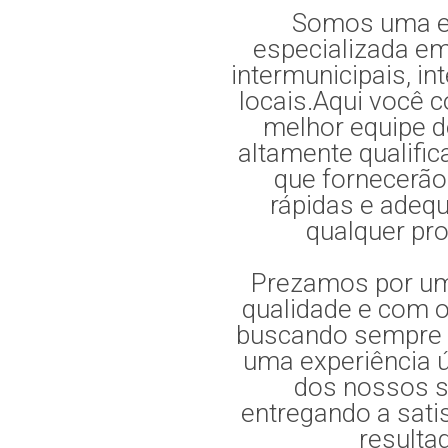
Somos uma 
especializada 
intermunicipais, in
locais.Aqui você 
melhor equipe d
altamente qualific
que fornecerão
rápidas e adeq
qualquer pr
Prezamos por um
qualidade e com o
buscando sempre 
uma experiência ú
dos nossos s
entregando a sat
resulta