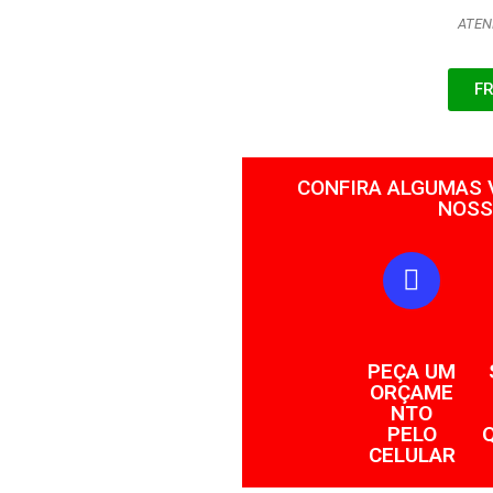
ATEN
F
CONFIRA ALGUMAS
NOSS
PEÇA UM
ORÇAME
NTO
PELO
CELULAR