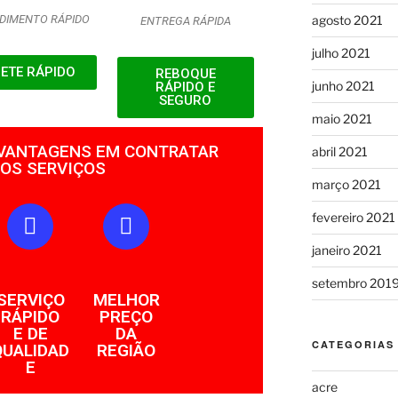
agosto 2021
DIMENTO RÁPIDO
ENTREGA RÁPIDA
julho 2021
RETE RÁPIDO
REBOQUE
junho 2021
RÁPIDO E
SEGURO
maio 2021
 VANTAGENS EM CONTRATAR
abril 2021
OS SERVIÇOS
março 2021
fevereiro 2021
janeiro 2021
setembro 201
SERVIÇO
MELHOR
RÁPIDO
PREÇO
E DE
DA
CATEGORIAS
QUALIDAD
REGIÃO
E
acre