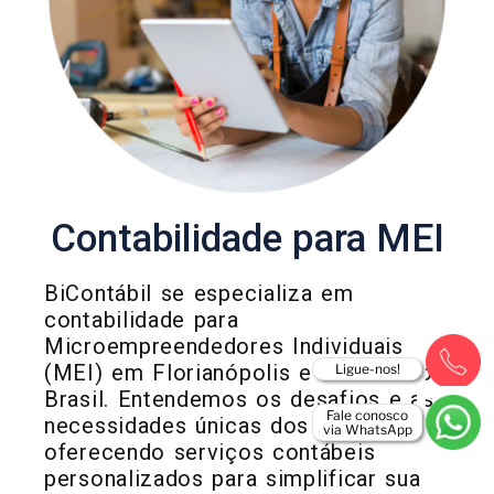
Contabilidade para MEI
BiContábil se especializa em
contabilidade para
Microempreendedores Individuais
(MEI) em Florianópolis e em todo o
Ligue-nos!
Brasil. Entendemos os desafios e as
Fale conosco
necessidades únicas dos MEIs,
via WhatsApp
oferecendo serviços contábeis
personalizados para simplificar sua