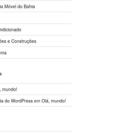
ia Móvel do Bahia
ndicionado
ções e Construções
uma
S
, mundo!
ta do WordPress
em
Olá, mundo!