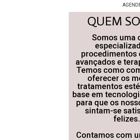
AGENDE
QUEM S
Somos uma c
especializa
procedimentos 
avançados e terap
Temos como co
oferecer os m
tratamentos est
base em tecnolog
para que os nosso
sintam-se satis
felizes
Contamos com u