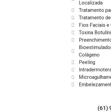
Localizada
Tratamento par
Tratamento d
Fios Faciais e
Toxina Botulín
Preenchiment
Bioestimulado
Colágeno
Peeling
Intradermoter
Microagulham
Embelezament
(61)