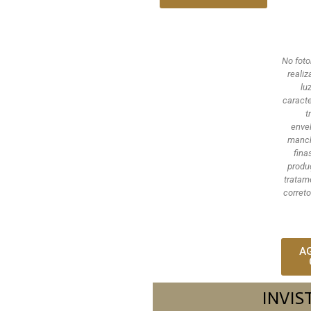
No fot
reali
lu
caracte
t
enve
manch
fina
produ
tratam
correto
A
INVIS