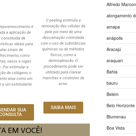
Alfredo Marco
alongamento d
O peeling estimula a
amapa
renovação das células da
orejuvenescimento é
pele por meio de uma
zada a aplicação de
anápolis
descamação controlada
z constituída de
com o uso de substâncias
rísticas ideais para
Aracajú
químicas ou de métodos
ratar sinais de
físicos, como a
lhecimento, como
araquari
dermoabrasão. O
as, vasos e rugas
procedimento pode ser
s. Por estimular a
Bahia
utilizado para clarear
ção de colágeno, o
manchas e cicatrizes de
ento atua como um
bauru
acne.
r e um estimulante.
Belém
Belo Horizonte
SAIBA MAIS
GENDAR SUA
CONSULTA
Blumenau
Boa Vista
TA EM VOCÊ!