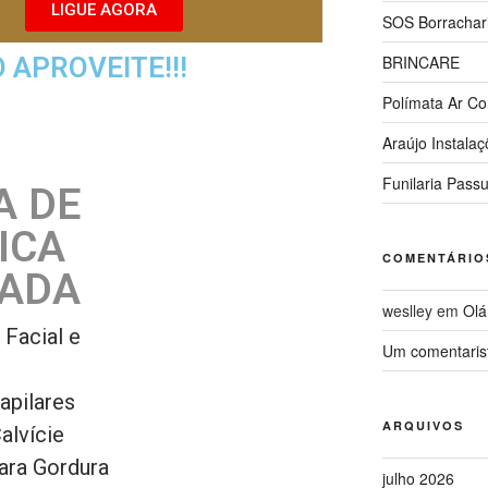
LIGUE AGORA
SOS Borrachar
APROVEITE!!!
BRINCARE
Polímata Ar Co
Araújo Instala
Funilaria Pass
A DE
ICA
COMENTÁRIO
ADA
weslley
em
Olá
Facial e
Um comentaris
apilares
ARQUIVOS
alvície
ara Gordura
julho 2026