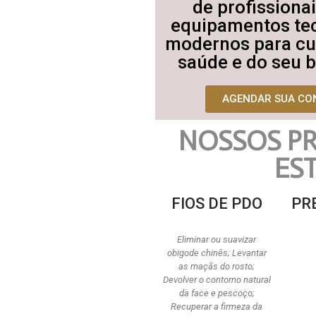
de profissiona
equipamentos te
modernos para cu
saúde e do seu 
AGENDAR SUA CO
NOSSOS P
ES
FIOS DE PDO
PR
Eliminar ou suavizar
obigode chinês; Levantar
as maçãs do rosto;
Devolver o contorno natural
da face e pescoço;
Recuperar a firmeza da